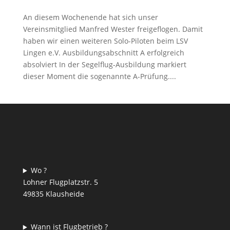
An diesem Wochenende hat sich unser
Vereinsmitglied Manfred Wester freigeflogen. Damit
haben wir einen weiteren Solo-Piloten beim LSV
Lingen e.V. Ausbildungsabschnitt A erfolgreich
absolviert In der Segelflug-Ausbildung markiert
dieser Moment die sogenannte A-Prüfung....
Wo ?
Lohner Flugplatzstr. 5
49835 Klausheide
Wann ist Flugbetrieb ?